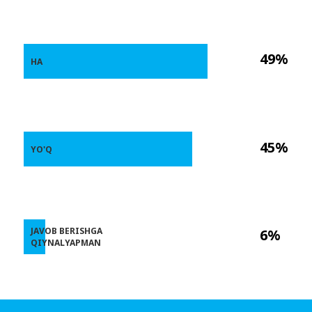
49%
HA
45%
YO'Q
JAVOB BERISHGA
6%
QIYNALYAPMAN