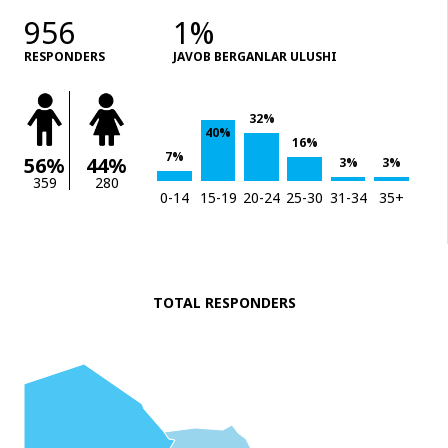
956
1%
RESPONDERS
JAVOB BERGANLAR ULUSHI
32%
40%
16%
7%
56%
44%
3%
3%
359
280
0-14
15-19
20-24
25-30
31-34
35+
TOTAL RESPONDERS