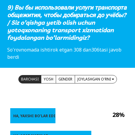
9) Вы бы использовали услуги транспорта
общежития, чтобы добираться до учёбы?
/ Siz o’qishga yetib olish uchun
yotoqxonaning transport xizmatidan
foydalangan bo’larmidingiz?
So'rovnomada ishtirok etgan 308 dan306tasi javob
berdi
BARCHASI
YOSH
GENDER
JOYLASHGAN O'RNI
28%
HA, YAXSHI BO’LAR EDI