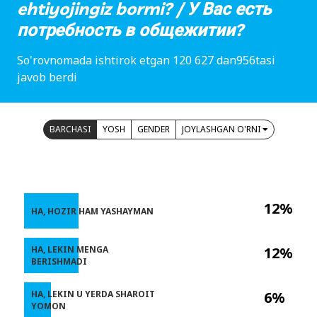
ehtiyojingiz bormi? / У Вас есть
потребность в общежитии?
So'rovnomada ishtirok etgan 120 627 dan956tasi
javob berdi
BARCHASI
YOSH
GENDER
JOYLASHGAN O'RNI
12%
HA, HOZIR HAM YASHAYMAN
HA, LEKIN MENGA
12%
BERISHMADI
HA, LEKIN U YERDA SHAROIT
6%
YOMON