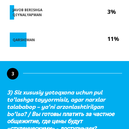
JAVOB BERISHGA
3%
QIYNALYAPMAN
11%
QARSHIMAN
3
3) Siz xususiy yotoqxona uchun pul
to’lashga tayyormisiz, agar narxlar
talababop – ya’ni arzonlashtirilgan
bo’lsa? / Вы готовы платить за частное
общежитие, где цены будут
«студенческими» - доступными?