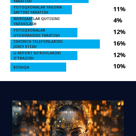
YARATISH
YOTOQXONALAR YAGONA
11%
SAYTINI YARATISH
MUROJAATLAR QUTISINI
4%
YAXSHILASH
YOTOQXONALAR
12%
UYUSHMASINI YARATISH
ISHONCH TELEFONLARINI
16%
JORIY ETISH
U-REPORT SO’ROVLARINI
12%
O’TKAZISH
10%
BOSHQA