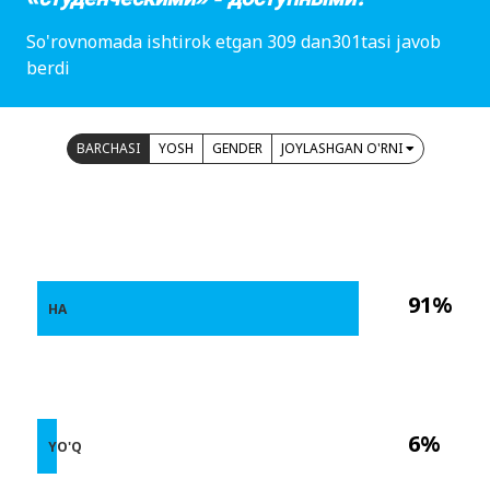
So'rovnomada ishtirok etgan 309 dan301tasi javob
berdi
BARCHASI
YOSH
GENDER
JOYLASHGAN O'RNI
91%
HA
6%
YO'Q