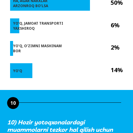
HA, AGAR NARXLAR
50%
ARZONROQ BO’LSA
YO’Q, JAMOAT TRANSPORTI
6%
YAXSHIROQ
YO’Q, O’ZIMNI MASHINAM
2%
BOR
14%
YO’Q
10
10) Hozir yotoqxonalardagi
muammolarni tezkor hal qilish uchun