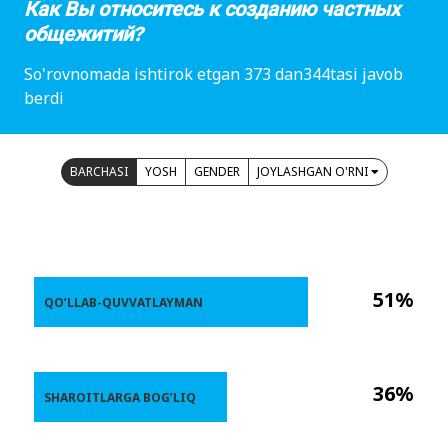
Как Вы относитесь к созданию частных
общежитий?
So'rovnomada ishtirok etgan 373 dan344tasi javob
berdi
BARCHASI
YOSH
GENDER
JOYLASHGAN O'RNI
51%
QO’LLAB-QUVVATLAYMAN
36%
SHAROITLARGA BOG’LIQ