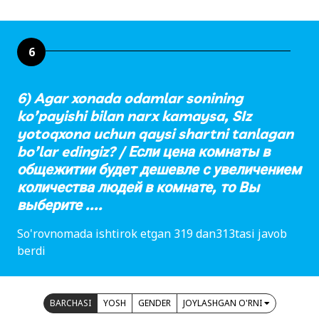
6
6) Agar xonada odamlar sonining
ko’payishi bilan narx kamaysa, SIz
yotoqxona uchun qaysi shartni tanlagan
bo’lar edingiz? / Если цена комнаты в
общежитии будет дешевле с увеличением
количества людей в комнате, то Вы
выберите ....
So'rovnomada ishtirok etgan 319 dan313tasi javob
berdi
BARCHASI
YOSH
GENDER
JOYLASHGAN O'RNI