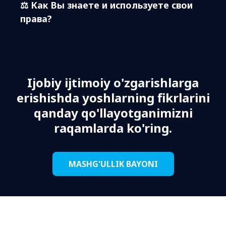
⚖️ Как Вы знаете и используете свои
права?
Ijobiy ijtimoiy o'zgarishlarga
erishishda yoshlarning fikrlarini
qanday qo'llayotganimizni
raqamlarda ko'ring.
MASHG'ULLIK BAYONI