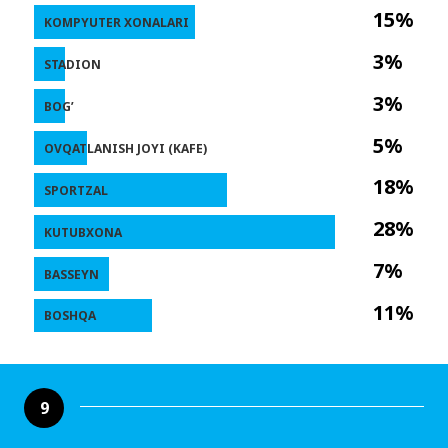
15%
KOMPYUTER XONALARI
3%
STADION
3%
BOG’
5%
OVQATLANISH JOYI (KAFE)
18%
SPORTZAL
28%
KUTUBXONA
7%
BASSEYN
11%
BOSHQA
9