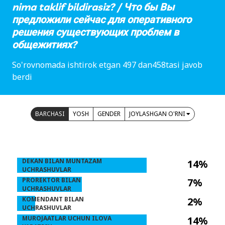
nima taklif bildirasiz? / Что бы Вы
предложили сейчас для оперативного
решения существующих проблем в
общежитиях?
So'rovnomada ishtirok etgan 497 dan458tasi javob
berdi
BARCHASI
YOSH
GENDER
JOYLASHGAN O'RNI
DEKAN BILAN MUNTAZAM
14%
UCHRASHUVLAR
PROREKTOR BILAN
7%
UCHRASHUVLAR
KOMENDANT BILAN
2%
UCHRASHUVLAR
MUROJAATLAR UCHUN ILOVA
14%