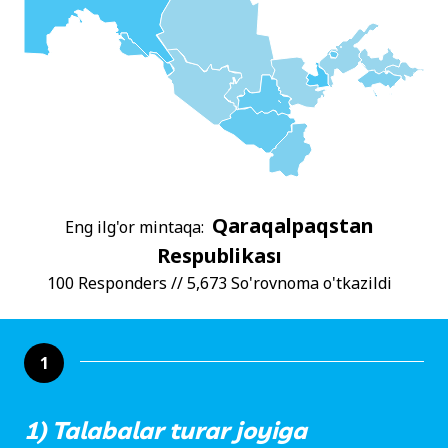
Qaraqalpaqstan
Eng ilg'or mintaqa:
Respublikası
100 Responders // 5,673 So'rovnoma o'tkazildi
1
1) Talabalar turar joyiga