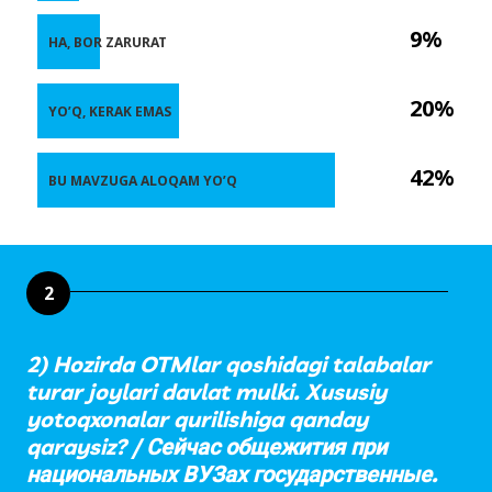
9%
HA, BOR ZARURAT
20%
YO’Q, KERAK EMAS
42%
BU MAVZUGA ALOQAM YO’Q
2
2) Hozirda OTMlar qoshidagi talabalar
turar joylari davlat mulki. Xususiy
yotoqxonalar qurilishiga qanday
qaraysiz? / Сейчас общежития при
национальных ВУЗах государственные.