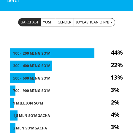
berdi
BARCHASI
YOSH
GENDER
JOYLASHGAN O'RNI
44%
100 - 200 MING SO’M
22%
300 - 400 MING SO’M
13%
500 - 600 MING SO’M
3%
700 - 900 MING SO’M
2%
1 MILLION SO’M
4%
1,5 MLN SO’MGACHA
3%
2 MLN SO’MGACHA