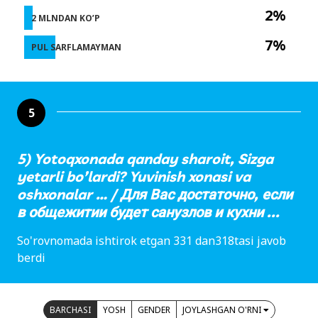
2%
2 MLNDAN KO’P
7%
PUL SARFLAMAYMAN
5
5) Yotoqxonada qanday sharoit, Sizga
yetarli bo’lardi? Yuvinish xonasi va
oshxonalar … / Для Вас достаточно, если
в общежитии будет санузлов и кухни ...
So'rovnomada ishtirok etgan 331 dan318tasi javob
berdi
BARCHASI
YOSH
GENDER
JOYLASHGAN O'RNI