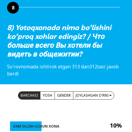
8
8) Yotoqxonada nima bo’lishini
ko’proq xohlar edingiz? / Что
больше всего Вы хотели бы
видеть в общежитии?
So'rovnomada ishtirok etgan 313 dan312tasi javob
berdi
BARCHASI
YOSH
GENDER
JOYLASHGAN O'RNI
10%
DAM OLISH UCHUN XONA