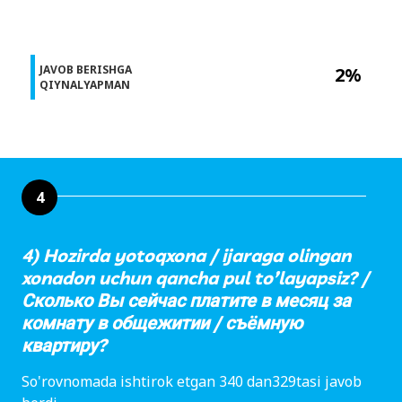
JAVOB BERISHGA
2%
QIYNALYAPMAN
4
4) Hozirda yotoqxona / ijaraga olingan
xonadon uchun qancha pul to’layapsiz? /
Сколько Вы сейчас платите в месяц за
комнату в общежитии / съёмную
квартиру?
So'rovnomada ishtirok etgan 340 dan329tasi javob