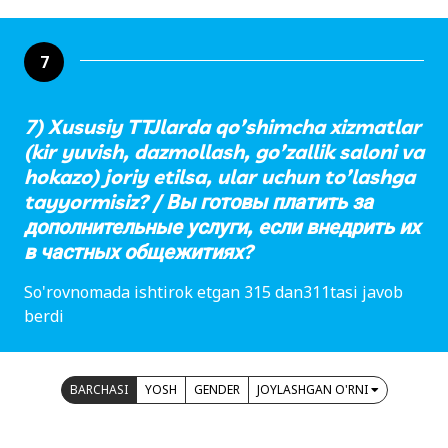
7
7) Xususiy TTJlarda qo’shimcha xizmatlar
(kir yuvish, dazmollash, go’zallik saloni va
hokazo) joriy etilsa, ular uchun to’lashga
tayyormisiz? / Вы готовы платить за
дополнительные услуги, если внедрить их
в частных общежитиях?
So'rovnomada ishtirok etgan 315 dan311tasi javob
berdi
BARCHASI
YOSH
GENDER
JOYLASHGAN O'RNI