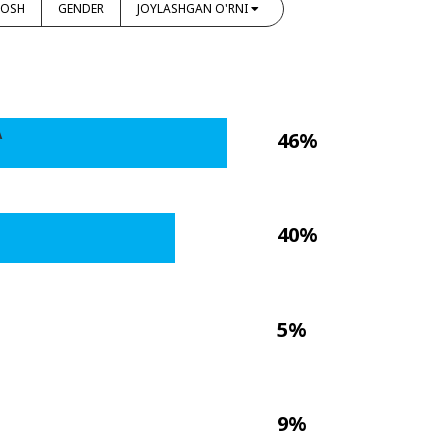
YOSH
GENDER
JOYLASHGAN O'RNI
A
46%
40%
5%
9%