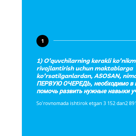
1
1) O’quvchilarning kerakli ko’nikm
rivojlantirish uchun maktablarga
ko’rsatilganlardan, ASOSAN, nima 
ПЕРВУЮ ОЧЕРЕДЬ, необходимо в 
помочь развить нужные навыки у
So'rovnomada ishtirok etgan 3 152 dan2 891