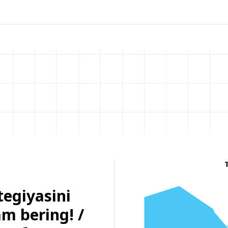
tegiyasini
am bering! /