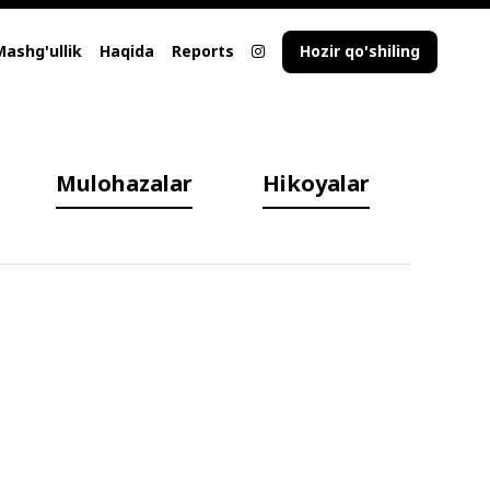
Mashg'ullik
Haqida
Reports
Hozir qo'shiling
Mulohazalar
Hikoyalar