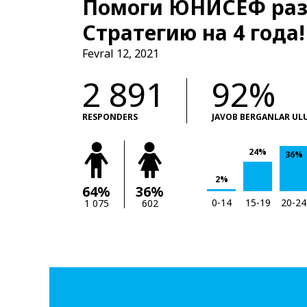
Помоги ЮНИСЕФ раз
Стратегию на 4 года!
Fevral 12, 2021
2 891
92%
RESPONDERS
JAVOB BERGANLAR UL
24%
36%
2%
64%
36%
0-14
15-19
20-24
1 075
602