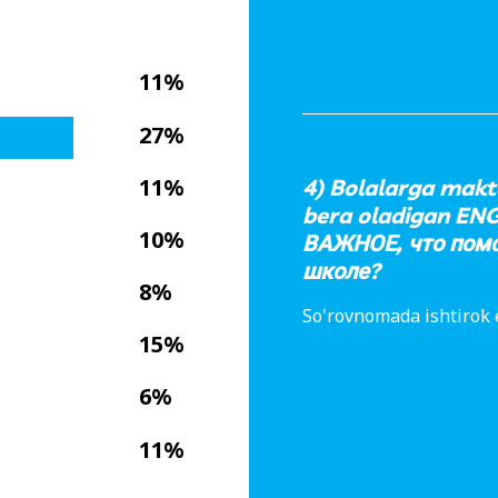
11%
27%
11%
4) Bolalarga makt
bera oladigan EN
10%
ВАЖНОЕ, что помо
школе?
8%
So'rovnomada ishtirok 
15%
6%
11%