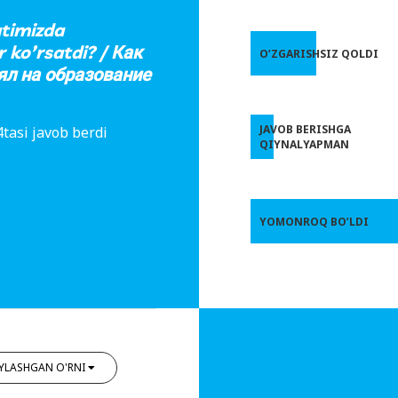
timizda
r ko’rsatdi? / Как
O’ZGARISHSIZ QOLDI
ял на образование
JAVOB BERISHGA
tasi javob berdi
QIYNALYAPMAN
YOMONROQ BO’LDI
YLASHGAN O'RNI