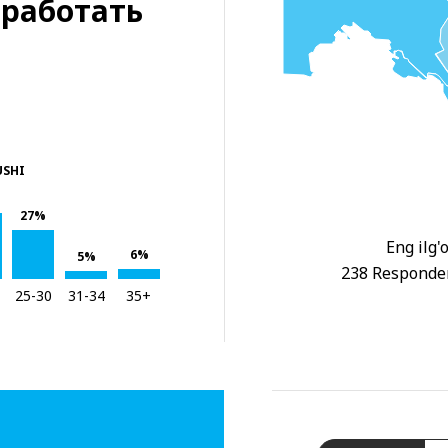
работать
USHI
27%
Eng ilg'
6%
5%
238 Responder
25-30
31-34
35+