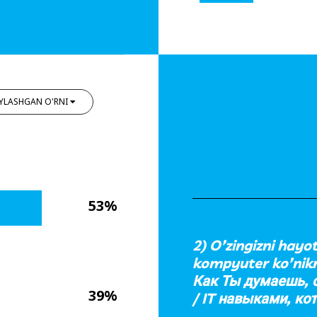
YLASHGAN O'RNI
53%
2) O’zingizni hayo
kompyuter ko’nikm
Как Ты думаешь,
39%
/ IT навыками, к