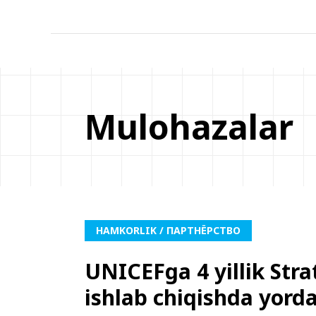
Mulohazalar
HAMKORLIK / ПАРТНЁРСТВО
UNICEFga 4 yillik Stra
ishlab chiqishda yord