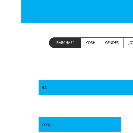
BARCHASI
YOSH
GENDER
JO
HA
YO'Q