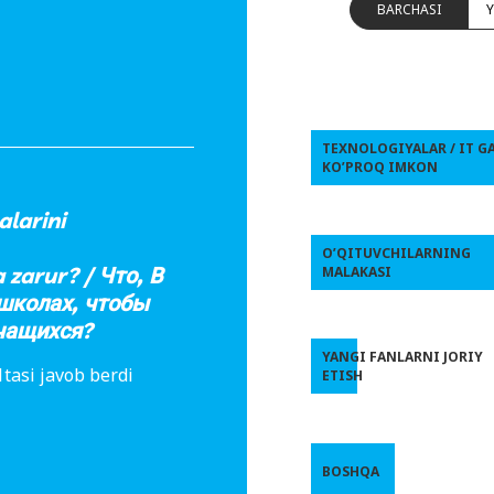
BARCHASI
TEXNOLOGIYALAR / IT G
KO’PROQ IMKON
alarini
O’QITUVCHILARNING
zarur? / Что, В
MALAKASI
школах, чтобы
чащихся?
YANGI FANLARNI JORIY
tasi javob berdi
ETISH
BOSHQA