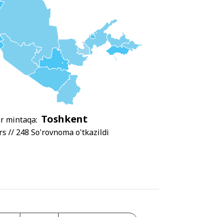
Toshkent
or mintaqa:
s // 248 So'rovnoma o'tkazildi