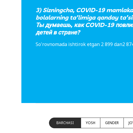
3) Sizningcha, COVID-19 mamlaka
bolalarning ta’limiga qanday ta’si
Ты думаешь, как COVID-19 повли
детей в стране?
So'rovnomada ishtirok etgan 2 899 dan2 874
BARCHASI
YOSH
GENDER
JO