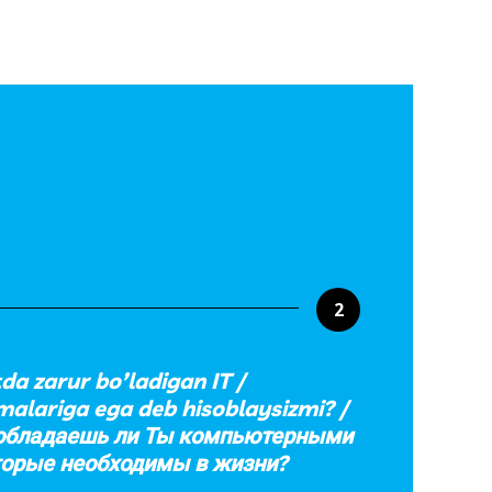
2
tda zarur bo’ladigan IT /
alariga ega deb hisoblaysizmi? /
 обладаешь ли Ты компьютерными
оторые необходимы в жизни?