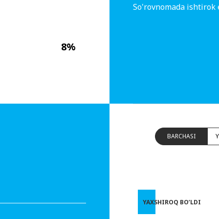
So'rovnomada ishtirok 
8%
BARCHASI
YAXSHIROQ BO’LDI