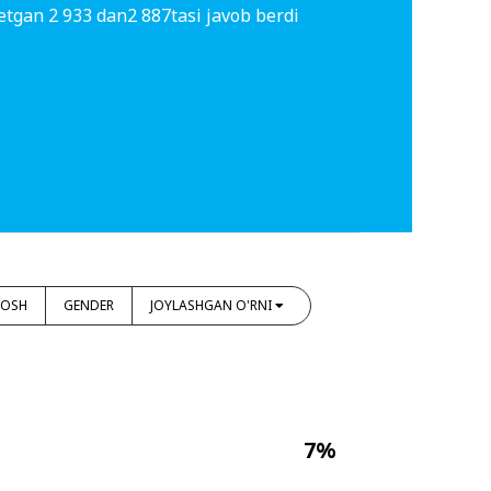
etgan 2 933 dan2 887tasi javob berdi
YOSH
GENDER
JOYLASHGAN O'RNI
7%