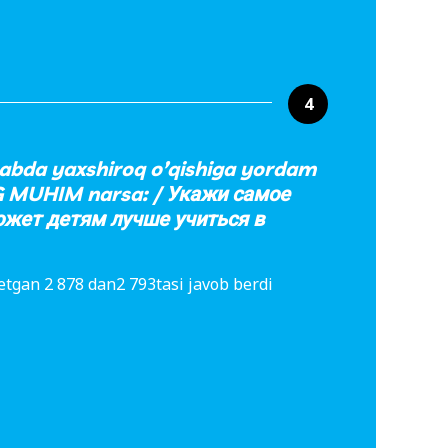
4
abda yaxshiroq o’qishiga yordam
G MUHIM narsa: / Укажи самое
жет детям лучше учиться в
etgan 2 878 dan2 793tasi javob berdi