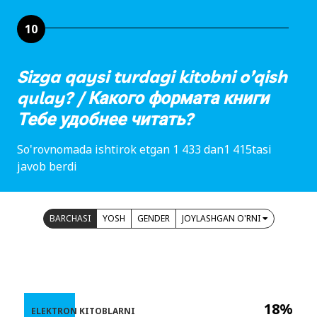
10
Sizga qaysi turdagi kitobni o’qish
qulay? / Какого формата книги
Тебе удобнее читать?
So'rovnomada ishtirok etgan 1 433 dan1 415tasi
javob berdi
BARCHASI
YOSH
GENDER
JOYLASHGAN O'RNI
18%
ELEKTRON KITOBLARNI