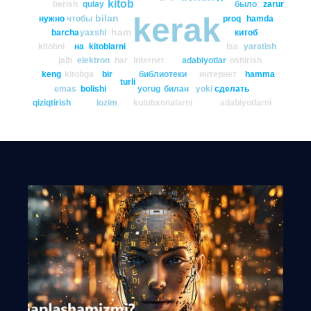
kitob
berish
qulay
было
zarur
kerak
bilan
нужно
чтобы
proq
hamda
ham
barcha
yaxshi
китоб
kitobni
на
kitoblarni
lsa
yaratish
jalb
elektron
har
internet
adabiyotlar
oshirish
keng
kitobga
bir
библиотеки
интернет
hamma
turli
emas
bolishi
yorug
билан
yoki
сделать
qiziqtirish
lozim
kutubxonalarni
adabiyotlarni