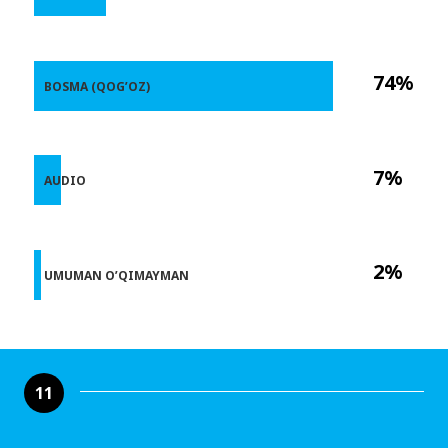
74%
BOSMA (QOG’OZ)
7%
AUDIO
2%
UMUMAN O’QIMAYMAN
11