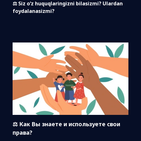
⚖️ Siz o‘z huquqlaringizni bilasizmi? Ulardan
foydalanasizmi?
⚖️ Как Вы знаете и используете свои
права?