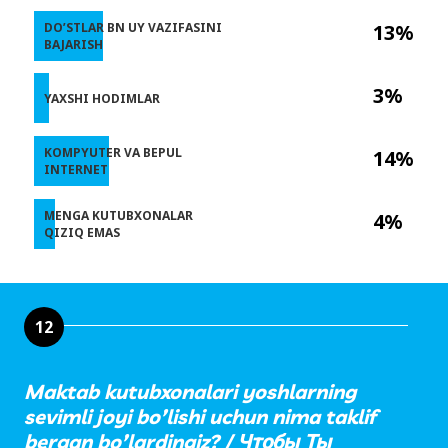
DO’STLAR BN UY VAZIFASINI
13%
BAJARISH
3%
YAXSHI HODIMLAR
KOMPYUTER VA BEPUL
14%
INTERNET
MENGA KUTUBXONALAR
4%
QIZIQ EMAS
12
Maktab kutubxonalari yoshlarning
sevimli joyi bo’lishi uchun nima taklif
bergan bo’lardingiz? / Чтобы Ты