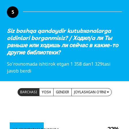
5
Siz boshqa qandaydir kutubxonalarga
oldinlari borganmisiz? / Ходил/a ли Ты
раньше или ходишь ли сейчас в какие-то
другие библиотеки?
So'rovnomada ishtirok etgan 1 358 dan1 329tasi
javob berdi
BARCHASI
YOSH
GENDER
JOYLASHGAN O'RNI
22%