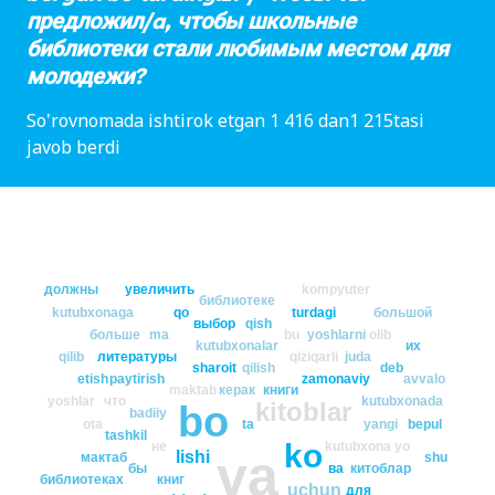
предложил/a, чтобы школьные
библиотеки стали любимым местом для
молодежи?
So'rovnomada ishtirok etgan 1 416 dan1 215tasi
javob berdi
должны
увеличить
kompyuter
библиотеке
kutubxonaga
qo
turdagi
большой
выбор
qish
больше
ma
bu
yoshlarni
olib
kutubxonalar
их
qilib
литературы
qiziqarli
juda
sharoit
qilish
deb
etish
paytirish
zamonaviy
avvalo
maktab
керак
книги
yoshlar
что
kutubxonada
kitoblar
bo
badiiy
ota
ta
yangi
bepul
tashkil
ko
не
kutubxona
yo
va
lishi
мактаб
shu
бы
ва
китоблар
библиотеках
книг
uchun
для