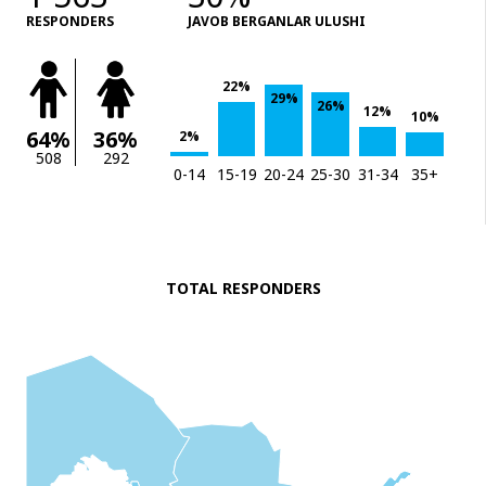
RESPONDERS
JAVOB BERGANLAR ULUSHI
22%
29%
26%
12%
10%
64%
36%
2%
508
292
0-14
15-19
20-24
25-30
31-34
35+
TOTAL RESPONDERS