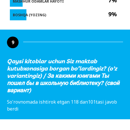
7%
MASHHUR ODAMLAR HAYOTI
9%
BOSHQA (YOZING)
9
Qaysi kitoblar uchun Siz maktab
kutubxonasiga borgan bo’lardingiz? (o'z
variantingiz) / За какими книгами Ты
пошел бы в школьную библиотеку? (свой
вариант)
So'rovnomada ishtirok etgan 118 dan101tasi javob
berdi