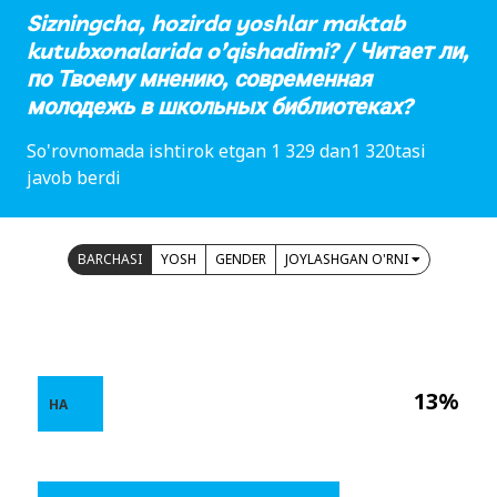
Sizningcha, hozirda yoshlar maktab
kutubxonalarida o’qishadimi? / Читает ли,
по Твоему мнению, современная
молодежь в школьных библиотеках?
So'rovnomada ishtirok etgan 1 329 dan1 320tasi
javob berdi
BARCHASI
YOSH
GENDER
JOYLASHGAN O'RNI
13%
HA