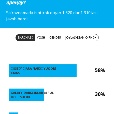
аренду?
So'rovnomada ishtirok etgan 1 320 dan1 310tasi
javob berdi
BARCHASI
YOSH
GENDER
JOYLASHGAN O'RNI
IJOBIY, IJARA NARXI YUQORI
58%
EMAS
SALBIY, DARSLIKLAR BEPUL
30%
BO’LISHI KK