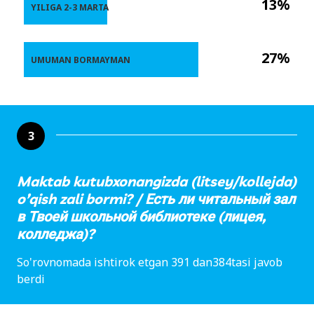
13%
YILIGA 2-3 MARTA
27%
UMUMAN BORMAYMAN
3
Maktab kutubxonangizda (litsey/kollejda)
o’qish zali bormi? / Есть ли читальный зал
в Твоей школьной библиотеке (лицея,
колледжа)?
So'rovnomada ishtirok etgan 391 dan384tasi javob
berdi