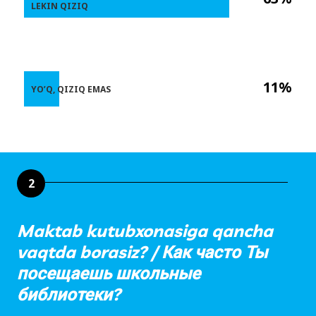
LEKIN QIZIQ
11%
YO’Q, QIZIQ EMAS
2
Maktab kutubxonasiga qancha
vaqtda borasiz? / Как часто Ты
посещаешь школьные
библиотеки?