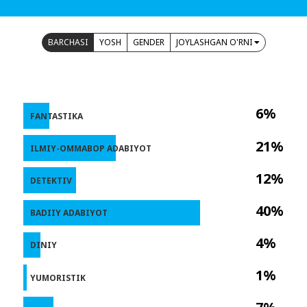
BARCHASI
YOSH
GENDER
JOYLASHGAN O'RNI
6%
FANTASTIKA
21%
ILMIY-OMMABOP ADABIYOT
12%
DETEKTIV
40%
BADIIY ADABIYOT
4%
DINIY
1%
YUMORISTIK