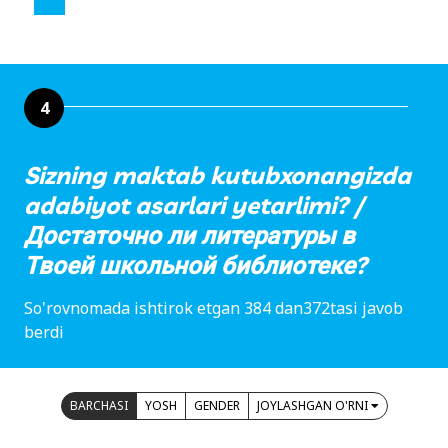
4
Sizning maktab kutubxonangizda
adabiyot asarlari yetarlimi? /
Достаточно ли литературы в
Твоей школьной библиотеке?
So'rovnomada ishtirok etgan 384 dan372tasi javob
berdi
BARCHASI
YOSH
GENDER
JOYLASHGAN O'RNI