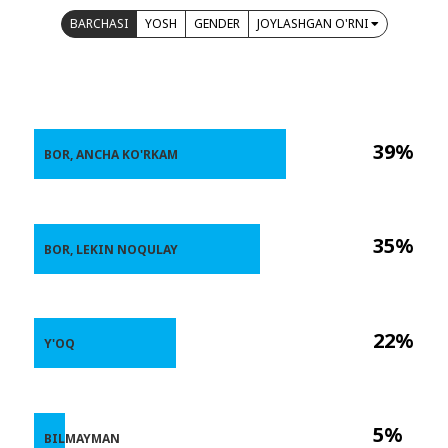
BARCHASI
YOSH
GENDER
JOYLASHGAN O'RNI
39%
BOR, ANCHA KO'RKAM
35%
BOR, LEKIN NOQULAY
22%
Y'OQ
5%
BILMAYMAN