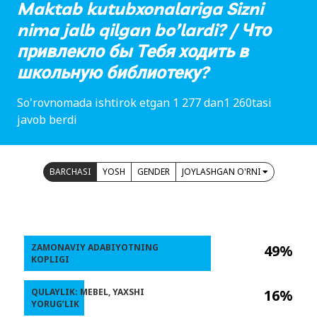
Maktab kutubxonalariga Sizni
nima jalb qilgan bo’lardi? / Что
привлекло бы Тебя ходить в
школьную библиотеку?
So'rovnomada ishtirok etgan 1 277 dan1 260tasi
javob berdi
BARCHASI
YOSH
GENDER
JOYLASHGAN O'RNI
ZAMONAVIY ADABIYOTNING
49%
KOPLIGI
QULAYLIK: MEBEL, YAXSHI
16%
YORUG’LIK