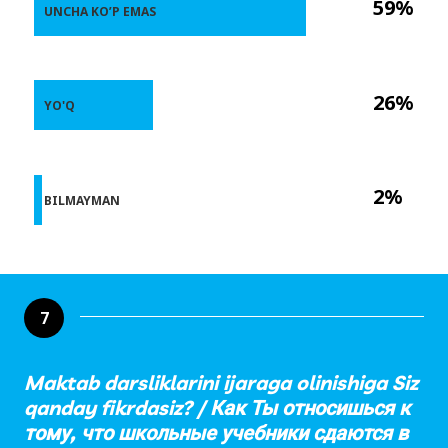
59%
UNCHA KO’P EMAS
26%
YO'Q
2%
BILMAYMAN
7
Maktab darsliklarini ijaraga olinishiga Siz
qanday fikrdasiz? / Как Ты относишься к
тому, что школьные учебники сдаются в