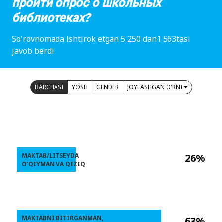
пройти опрос о школьных
библиотеках?
So'rovnomada ishtirok etgan 5 250 dan1 563tasi
javob berdi
BARCHASI
YOSH
GENDER
JOYLASHGAN O'RNI
MAKTAB/LITSEYDA
26%
O’QIYMAN VA QIZIQ
MAKTABNI BITIRGANMAN,
63%