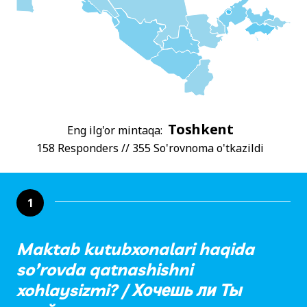
Toshkent
Eng ilg'or mintaqa:
158 Responders // 355 So'rovnoma o'tkazildi
1
Maktab kutubxonalari haqida
so’rovda qatnashishni
xohlaysizmi? / Хочешь ли Ты