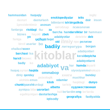
hammasidan
huquqiy
ingliz
ensklopediyalar
ielts
dasturi
dasturlash
doir
inson
bilimlarni
ish
birgalikda
1prezidentimiz
asosan
китоблар
психология
fanlarga
risidagi
бы
за
barcha
ham
darsliklar
bir
hammasi
biznes
hayoti
zbek
yo
adabiyotlar
detektiv
deb
uchun
faniga
faqat
ilmiy
oid
про
религии
bo
birxil
asarlar
badiiy
литература
borgan
ehallash
взял
kitoblar
adabiyotlari
barchasi
lsa
kerak
boyicha
harxil
бизнес
adabiyotlarni
badiy
ko
adabiyot
va
har
hamda
deyarli
huquq
aynan
haqida
siyosiy
ammo
hokazo
ommabop
книги
diniy
qanday
bunday
psixologik
mashhur
alohida
emas
odamlar
kitob
haqidagi
dunyo
chunki
yaxshi
turdagi
tarixiy
albatta
художественная
ayniqsa
bilan
asrorlari
hali
boʻlardim
eng
boʻlarda
egalloyotgan
dasturlashga
geografiya
faoliyatida
iqtisodiy