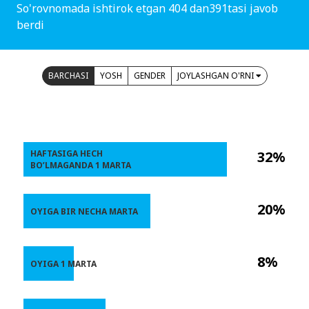
So'rovnomada ishtirok etgan 404 dan391tasi javob
berdi
BARCHASI
YOSH
GENDER
JOYLASHGAN O'RNI
HAFTASIGA HECH
32%
BO’LMAGANDA 1 MARTA
20%
OYIGA BIR NECHA MARTA
8%
OYIGA 1 MARTA