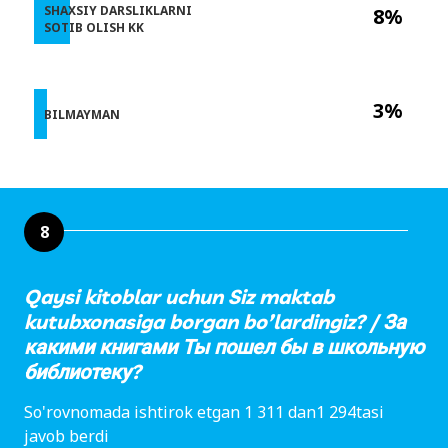
SHAXSIY DARSLIKLARNI
8%
SOTIB OLISH KK
3%
BILMAYMAN
8
Qaysi kitoblar uchun Siz maktab
kutubxonasiga borgan bo’lardingiz? / За
какими книгами Ты пошел бы в школьную
библиотеку?
So'rovnomada ishtirok etgan 1 311 dan1 294tasi
javob berdi