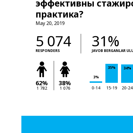
эффективны стажир
практика?
May 20, 2019
5 074
31%
RESPONDERS
JAVOB BERGANLAR UL
35%
34%
3%
62%
38%
0-14
15-19
20-24
1 782
1 076