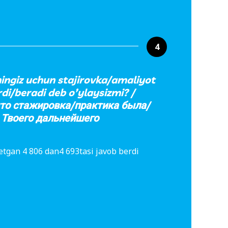
4
hingiz uchun stajirovka/amaliyot
di/beradi deb o’ylaysizmi? /
что стажировка/практика была/
 Твоего дальнейшего
etgan 4 806 dan4 693tasi javob berdi