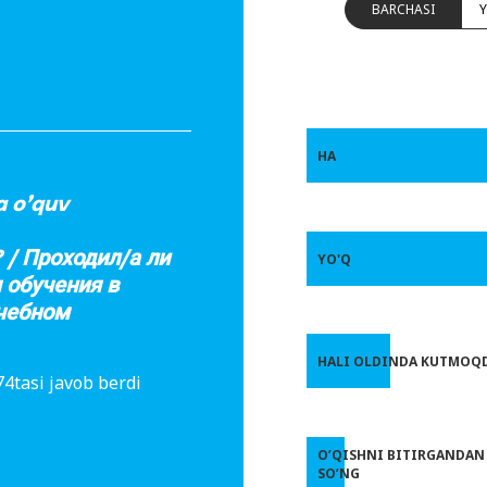
BARCHASI
HA
a o’quv
 / Проходил/а ли
YO'Q
 обучения в
учебном
HALI OLDINDA KUTMOQ
4tasi javob berdi
O’QISHNI BITIRGANDAN
SO’NG