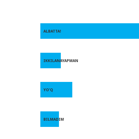
ALBATTA!
IKKILANAYAPMAN
YO'Q
BILMADIM