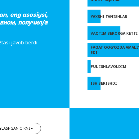
an, eng asosiysi,
YAXSHI TANISHLAR
овном, получил/а
VAQTIM BEKORGA KETTI
tasi javob berdi
FAQAT QOG’OZDA AMALI
EDI
PUL ISHLAVOLDIM
ISH BERISHDI
YLASHGAN O'RNI