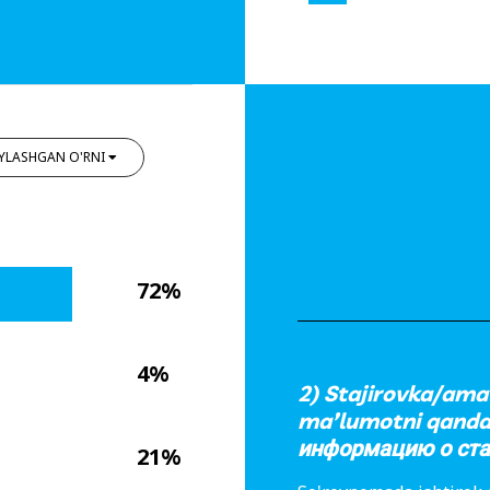
YLASHGAN O'RNI
72%
4%
2) Stajirovka/amal
ma’lumotni qanda
информацию о ста
21%