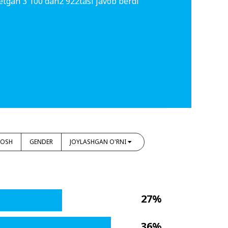
etgan 3 100 dan2 922tasi javob berdi
YOSH
GENDER
JOYLASHGAN O'RNI
27%
36%