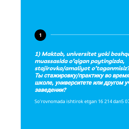
1
1) Maktab, universitet yoki boshq
muassasida o’qigan paytingizda,
stajirovka/amaliyot o’taganmisiz?
Ты стажировку/практику во время
школе, университете или другом 
заведении?
So'rovnomada ishtirok etgan 16 214 dan5 07