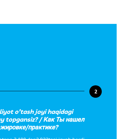
2
iyot o’tash joyi haqidagi
y topgansiz? / Как Ты нашел
жировке/практике?