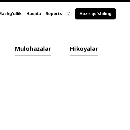
Mashg'ullik
Haqida
Reports
Hozir qo'shiling
Mulohazalar
Hikoyalar