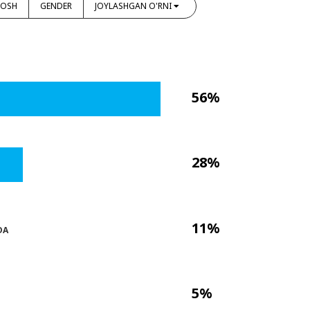
YOSH
GENDER
JOYLASHGAN O'RNI
56%
28%
11%
DA
5%