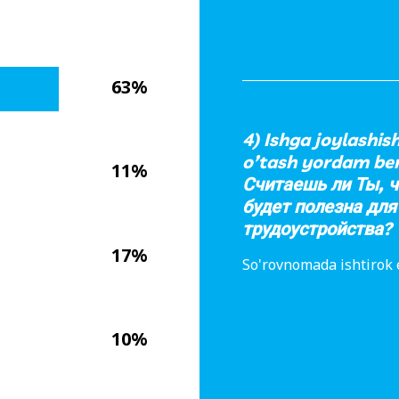
63%
4) Ishga joylashis
o’tash yordam ber
11%
Считаешь ли Ты, 
будет полезна для
трудоустройства?
17%
So'rovnomada ishtirok 
10%