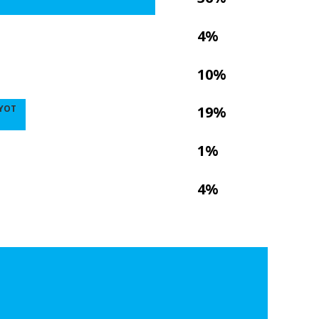
4%
10%
YOT
19%
1%
4%