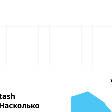
’tash
/ Насколько