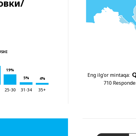
овки/
USHI
19%
Q
Eng ilg'or mintaqa:
5%
4%
710 Responder
25-30
31-34
35+