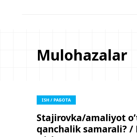
Mulohazalar
ISH / РАБОТА
Stajirovka/amaliyot o
qanchalik samarali? 