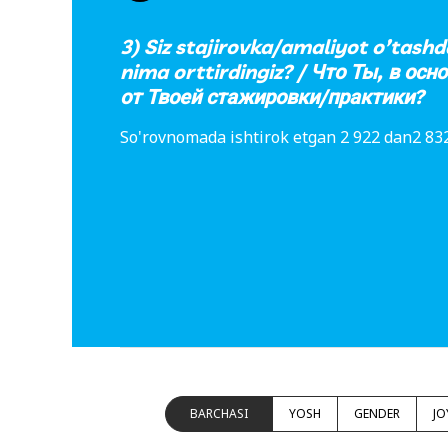
3) Siz stajirovka/amaliyot o’tashd
nima orttirdingiz? / Что Ты, в осн
от Твоей стажировки/практики?
So'rovnomada ishtirok etgan 2 922 dan2 832
BARCHASI
YOSH
GENDER
JO