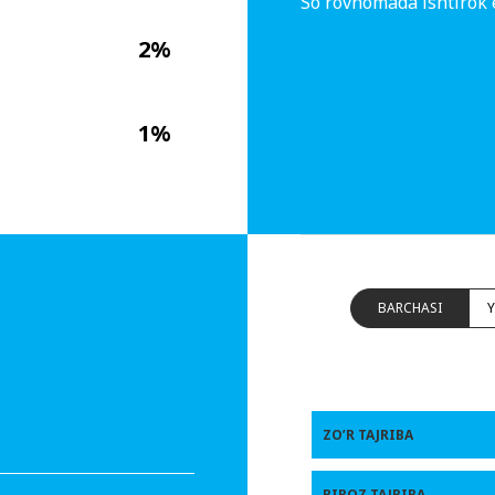
So'rovnomada ishtirok 
2%
1%
BARCHASI
ZO’R TAJRIBA
BIROZ TAJRIBA