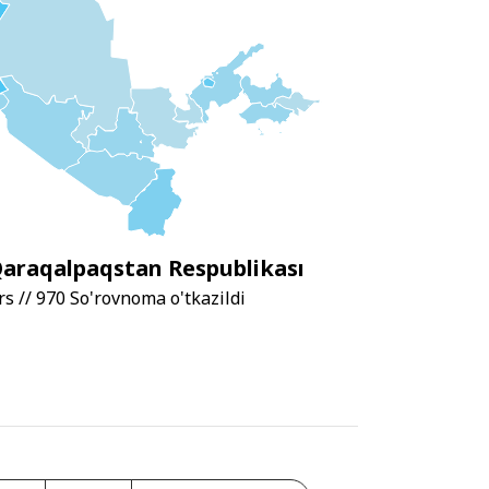
araqalpaqstan Respublikası
s // 970 So'rovnoma o'tkazildi