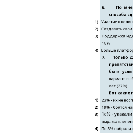
6.
По мне
способа сд
1)
Участие в воло
2)
Создавать свои
3)
Поддержка идей
18%
4)
Больше платфор
7.
Только 2
препятств
быть усл
вариант вы
лет (27%).
Вот какие 
1)
23% - их не вос
2)
19% - боятся н
1
%
указали
3)
0
-
выражать мнен
4)
По 8% набрали в