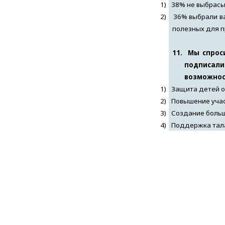
1)
38% не выбрасы
2)
36% выбрали ва
полезных для 
11.
Мы спрос
подписали
возможнос
1)
Защита детей о
2)
Повышение уча
3)
Создание больш
4)
Поддержка тала