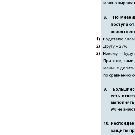
можно выражат
8.
По мнени
поступают
вероятнее 
1)
Родителю / Ком
2)
Другу – 27%
3)
Никому — будут
При этом, сами
меньше делитьс
по сравнению с
9.
Большинст
есть отве
выполнять
9% не знают
10.
Респонден
защиты п