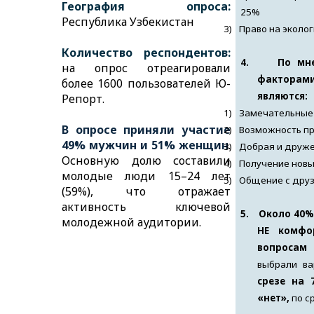
География опроса:
25%
Республика Узбекистан
3)
Право на эколог
Количество респондентов:
4.
По мн
на опрос отреагировали
факторам
более 1600
пользователей Ю-
являются:
Репорт.
1)
Замечательные 
В опросе приняли участие
2)
Возможность пр
49% мужчин и 51% женщин
.
3)
Добрая и друже
Основную долю составили
4)
Получение новы
молодые люди 15–24 лет
5)
Общение с друз
(59%), что отражает
активность ключевой
5.
Около 40%
молодежной аудитории.
НЕ комфо
вопросам
выбрали ва
срезе на
«нет»,
по с