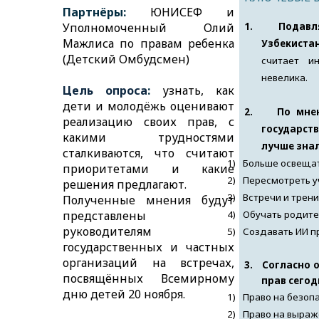
Партнёры:
ЮНИСЕФ и
Уполномоченный Олий
1.
Подавл
Мажлиса по правам ребенка
Узбекистан
(Детский Омбудсмен)
считает и
невелика.
Цель опроса
:
узнать, как
дети и молодёжь оценивают
2.
По мне
реализацию своих прав, с
государст
какими трудностями
лучше знал
сталкиваются, что считают
1)
Больше освещат
приоритетами и какие
2)
Пересмотреть у
решения предлагают.
3)
Встречи и трен
Полученные мнения будут
представлены
4)
Обучать родите
руководителям
5)
Создавать ИИ п
государственных и частных
организаций на встречах,
3.
Согласно 
посвящённых Всемирному
прав сегод
дню детей 20 ноября.
1)
Право на безопа
2)
Право на выраж